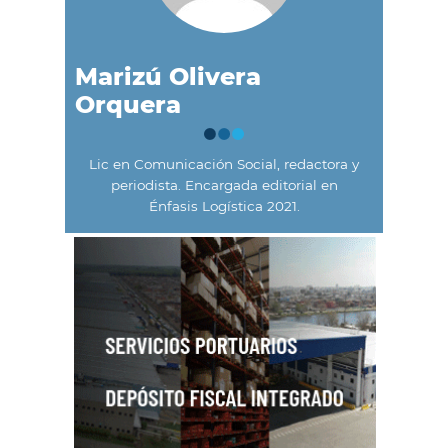
Marizú Olivera
Orquera
Lic en Comunicación Social, redactora y
periodista. Encargada editorial en
Énfasis Logística 2021.