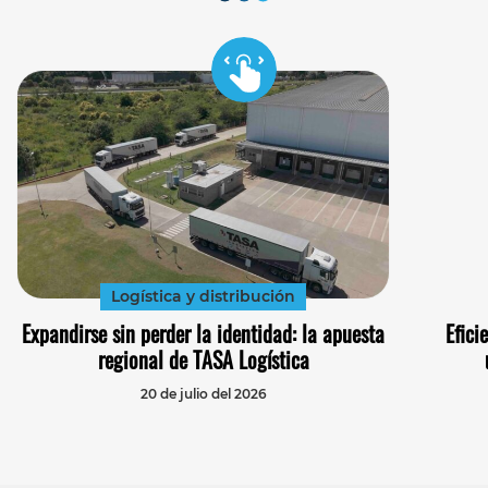
Logística y distribución
Expandirse sin perder la identidad: la apuesta
Efici
regional de TASA Logística
20 de julio del 2026