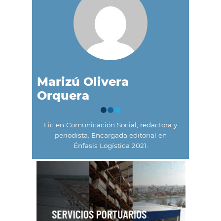
Marizú Olivera
Orquera
Lic en Comunicación Social, redactora y
periodista. Encargada editorial en
Énfasis Logística 2021.