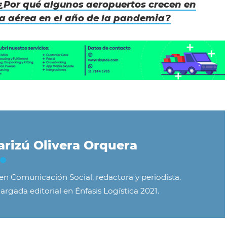
¿Por qué algunos aeropuertos crecen en
a aérea en el año de la pandemia?
rizú Olivera Orquera
 en Comunicación Social, redactora y periodista.
argada editorial en Énfasis Logística 2021.