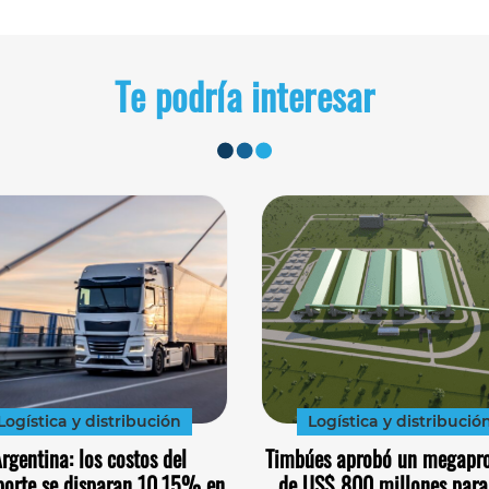
Te podría interesar
Logística y distribución
Logística y distribució
rgentina: los costos del
Timbúes aprobó un megapr
porte se disparan 10,15% en
de US$ 800 millones para