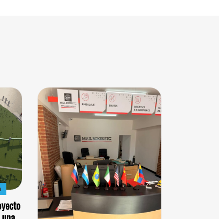
n
oyecto
 una