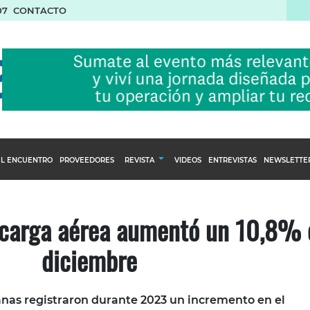
07
CONTACTO
L ENCUENTRO
PROVEEDORES
REVISTA
VIDEOS
ENTREVISTAS
NEWSLETTE
Calendario Editorial
to y compras
Ediciones Anteriores
carga aérea aumentó un 10,8% 
nventarios
diciembre
inistro del Agro
stribución
anas registraron durante 2023 un incremento en el