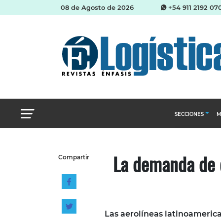
08 de Agosto de 2026
+54 911 2192 07
SECCIONES
M
Abastecimien
La demanda de 
Compartir
Almacenes e i
Cadena de Sum
Logística y di
Management
Las aerolíneas latinoameric