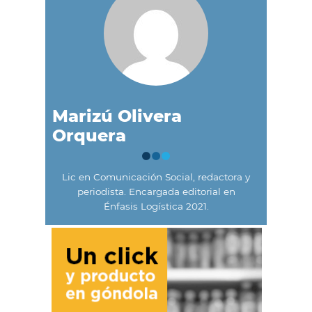
Marizú Olivera
Orquera
Lic en Comunicación Social, redactora y
periodista. Encargada editorial en
Énfasis Logística 2021.