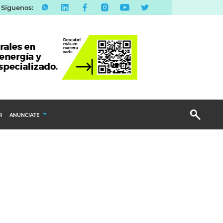
Síguenos:
R
ANUNCIATE
Publicidad Display
Email Marketing
Branded Content
Publicidad Revista