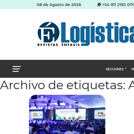
08 de Agosto de 2026
+54 911 2192 07
SECCIONES
M
Archivo de etiquetas:
Abastecimien
Almacenes e i
Cadena de Sum
Logística y di
Management