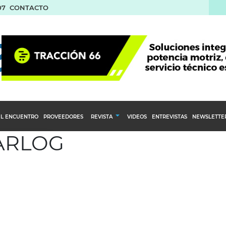
07
CONTACTO
L ENCUENTRO
PROVEEDORES
REVISTA
VIDEOS
ENTREVISTAS
NEWSLETTE
 ARLOG
Calendario Editorial
to y compras
Ediciones Anteriores
nventarios
inistro del Agro
stribución