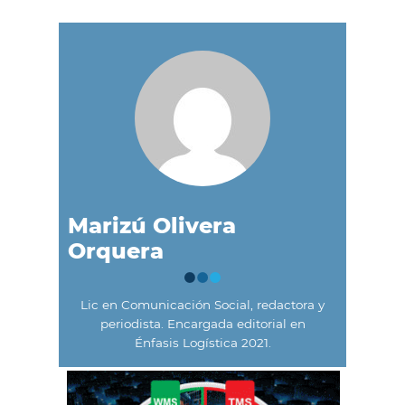
Marizú Olivera
Orquera
Lic en Comunicación Social, redactora y
periodista. Encargada editorial en
Énfasis Logística 2021.