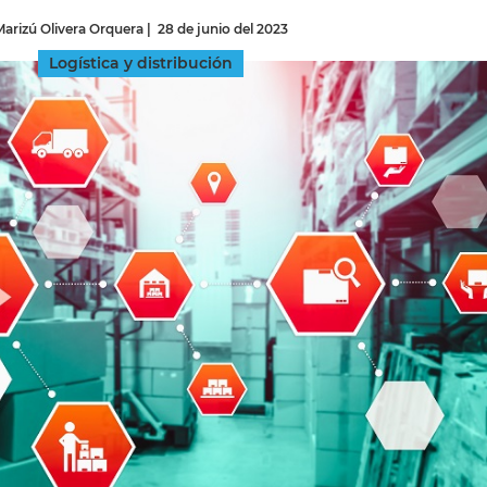
arizú Olivera Orquera
|
28 de junio del 2023
INGRESAR
Logística y distribución
SUSCRÍBASE