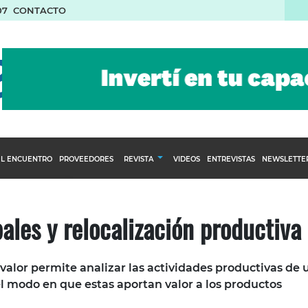
07
CONTACTO
L ENCUENTRO
PROVEEDORES
REVISTA
VIDEOS
ENTREVISTAS
NEWSLETTE
Calendario Editorial
to y compras
Ediciones Anteriores
ales y relocalización productiva
nventarios
inistro del Agro
 valor permite analizar las actividades productivas de 
stribución
el modo en que estas aportan valor a los productos