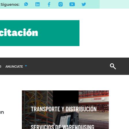
Síguenos:
R
ANUNCIATE
Publicidad Display
Email Marketing
Branded Content
Publicidad Revista
un