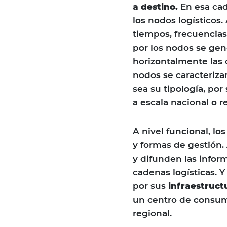
a destino.
En esa cad
los nodos logísticos.
tiempos, frecuencias
por los nodos se gen
horizontalmente las c
nodos se caracterizan
sea su tipología, po
a escala nacional o r
A nivel funcional, lo
y formas de gestión.
y difunden las infor
cadenas logísticas. Y
por sus
infraestruct
un centro de consum
regional.