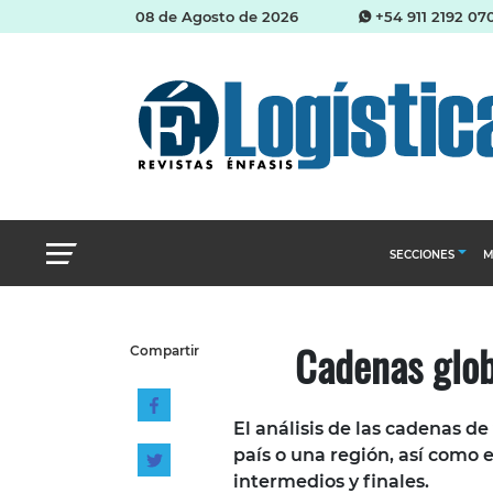
08 de Agosto de 2026
+54 911 2192 07
SECCIONES
M
Abastecimien
Cadenas glob
Compartir
Almacenes e i
Cadena de Sum
El análisis de las cadenas de
Logística y di
país o una región, así como 
Management
intermedios y finales.